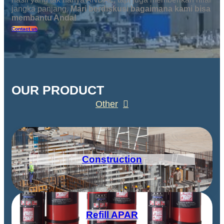
jangka panjang.
Mari berdiskusi bagaimana kami bisa
membantu Anda!
Contact us
OUR PRODUCT
Other
Construction
Refill APAR