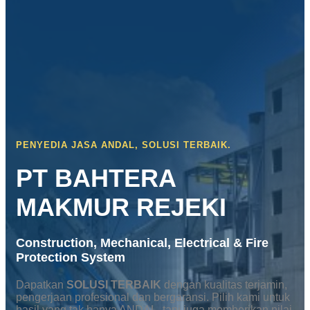
Skip
to
content
PENYEDIA JASA ANDAL, SOLUSI TERBAIK.
PT BAHTERA
MAKMUR REJEKI
Construction, Mechanical, Electrical & Fire
Protection System
Dapatkan
SOLUSI TERBAIK
dengan kualitas terjamin,
pengerjaan profesional dan bergaransi. Pilih kami untuk
hasil yang tak hanya ANDAL, tapi juga memberikan nilai