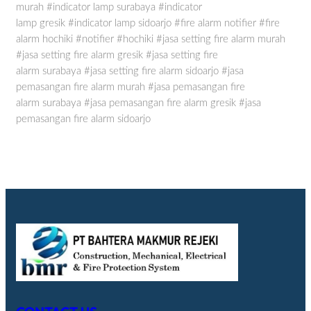
murah
#indicator lamp
surabaya
#indicator
lamp
gresik
#indicator lamp
sidoarjo #fire alarm notifier #fire
alarm hochiki #notifier #hochiki #jasa setting fire alarm murah
#jasa setting fire alarm gresik
#jasa setting fire
alarm
surabaya
#jasa setting fire alarm
sidoarjo #jasa
pemasangan fire alarm murah
#jasa pemasangan fire
alarm
surabaya
#jasa pemasangan fire alarm
gresik
#jasa
pemasangan fire alarm
sidoarjo