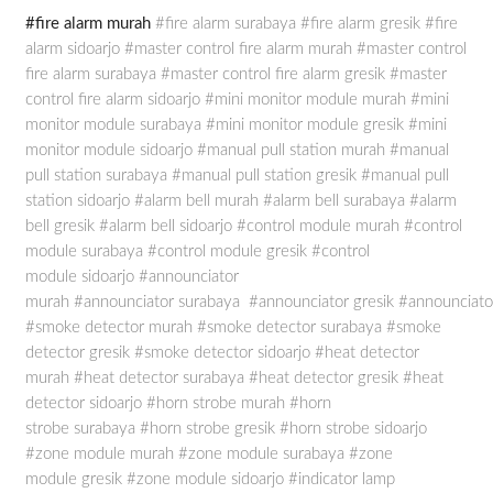
#fire alarm murah
#fire alarm
surabaya
#fire alarm
gresik
#fire
alarm
sidoarjo #master control fire alarm murah
#master control
fire alarm
surabaya
#master control fire alarm
gresik
#master
control fire alarm
sidoarjo #mini monitor module murah
#mini
monitor module
surabaya
#mini monitor module
gresik
#mini
monitor module
sidoarjo #manual pull station murah
#manual
pull station
surabaya
#manual pull station
gresik
#manual pull
station
sidoarjo #alarm bell murah
#alarm bell
surabaya
#alarm
bell
gresik
#alarm bell
sidoarjo #control module murah
#control
module
surabaya
#control module
gresik
#control
module
sidoarjo #announciator
murah
#announciator
surabaya
#announciator
gresik
#announciato
#smoke detector murah
#smoke detector
surabaya
#smoke
detector
gresik
#smoke detector
sidoarjo #heat detector
murah
#heat detector
surabaya
#heat detector
gresik
#heat
detector
sidoarjo #horn strobe murah
#horn
strobe
surabaya
#horn strobe
gresik
#horn strobe
sidoarjo
#zone module murah
#zone module
surabaya
#zone
module
gresik
#zone module
sidoarjo #indicator lamp