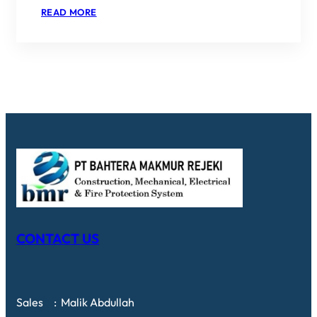
:
READ MORE
ISI
ULANG
APAR
SURABAYA
TERPERCAYA
|
HUB 0813
3540
1921
CONTACT US
Sales : Malik Abdullah