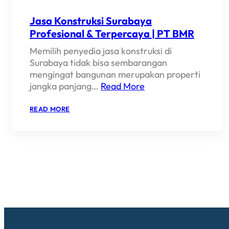
Jasa Konstruksi Surabaya
Profesional & Terpercaya | PT BMR
Memilih penyedia jasa konstruksi di
Surabaya tidak bisa sembarangan
mengingat bangunan merupakan properti
jangka panjang…
Read More
:
READ MORE
JASA
KONSTRUKSI
SURABAYA
PROFESIONAL
&
TERPERCAYA
|
PT
BMR