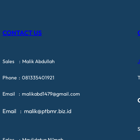
CONTACT US
Sales : Malik Abdullah
J
Phone : 081335401921
T
Email : malikabd1479@gmail.com
Email : malik@ptbmr.biz.id
S
Sales : Maulidatun Ni’mah