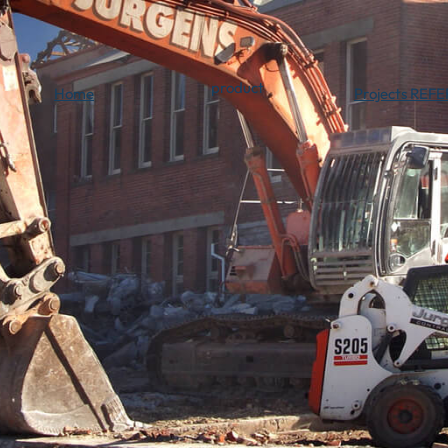
product
Home
Projects REF