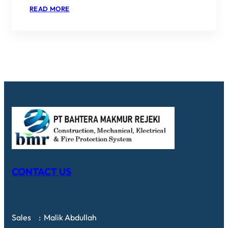
:
READ MORE
FIRE
ALARM
SURABAYA
TERBAIK
–
PT
BAHTERA
MAKMUR
REZEKI
CONTACT US
Sales : Malik Abdullah